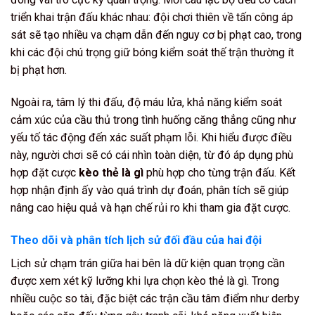
triển khai trận đấu khác nhau: đội chơi thiên về tấn công áp
sát sẽ tạo nhiều va chạm dẫn đến nguy cơ bị phạt cao, trong
khi các đội chú trọng giữ bóng kiểm soát thế trận thường ít
bị phạt hơn.
Ngoài ra, tâm lý thi đấu, độ máu lửa, khả năng kiểm soát
cảm xúc của cầu thủ trong tình huống căng thẳng cũng như
yếu tố tác động đến xác suất phạm lỗi. Khi hiểu được điều
này, người chơi sẽ có cái nhìn toàn diện, từ đó áp dụng phù
hợp đặt cược
kèo thẻ là gì
phù hợp cho từng trận đấu. Kết
hợp nhận định ấy vào quá trình dự đoán, phân tích sẽ giúp
nâng cao hiệu quả và hạn chế rủi ro khi tham gia đặt cược.
Theo dõi và phân tích lịch sử đối đầu của hai đội
Lịch sử chạm trán giữa hai bên là dữ kiện quan trọng cần
được xem xét kỹ lưỡng khi lựa chọn kèo thẻ là gì. Trong
nhiều cuộc so tài, đặc biệt các trận cầu tâm điểm như derby