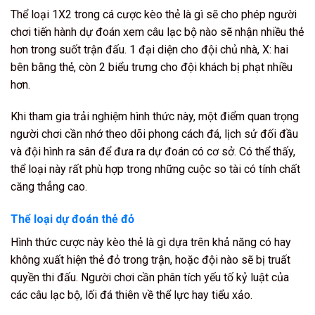
Thể loại 1X2 trong cá cược kèo thẻ là gì sẽ cho phép người
chơi tiến hành dự đoán xem câu lạc bộ nào sẽ nhận nhiều thẻ
hơn trong suốt trận đấu. 1 đại diện cho đội chủ nhà, X: hai
bên bằng thẻ, còn 2 biểu trưng cho đội khách bị phạt nhiều
hơn.
Khi tham gia trải nghiệm hình thức này, một điểm quan trọng
người chơi cần nhớ theo dõi phong cách đá, lịch sử đối đầu
và đội hình ra sân để đưa ra dự đoán có cơ sở. Có thể thấy,
thể loại này rất phù hợp trong những cuộc so tài có tính chất
căng thẳng cao.
Thể loại dự đoán thẻ đỏ
Hình thức cược này kèo thẻ là gì dựa trên khả năng có hay
không xuất hiện thẻ đỏ trong trận, hoặc đội nào sẽ bị truất
quyền thi đấu. Người chơi cần phân tích yếu tố kỷ luật của
các câu lạc bộ, lối đá thiên về thể lực hay tiểu xảo.