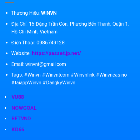
Thương Hiệu:
WINVN
Địa Chỉ: 15 Đặng Trần Côn, Phường Bến Thành, Quận 1,
Hồ Chí Minh, Vietnam
Điện Thoại: 0986749128
Website:
https://passet.jp.net/
Email:
winvnt@gmail.com
Tags: #Winvn #Winvntcom #Winvnlink #Winvncasino
#taiappWinvn #DangkyWinvn
VU88
NOWGOAL
BETVND
KO66