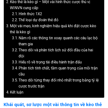
Kèo thẻ là kèo gì – Một vài hình thức cược thú vị
WINVN cung cấp
Hình thức 1X2
Thể loại dự đoán thẻ đỏ
Một vài mẹo, kinh nghiệm hiệu quả khi đặt cược kèo
thẻ là kèo gì
Nắm rõ các thông tin xoay quanh các câu lạc bộ
tham gia
Theo dõi và phân tích lịch sử đối đầu của hai
đội
Hiểu rõ về trọng tài điều hành trận đấu
Phân tích tính chất, tầm quan trọng của mỗi trận
cầu
Theo dõi từng thay đổi nhỏ nhất trong bảng tỷ lệ
cược trước trận
Kết luận
Khái quát, sơ lược một vài thông tin về kèo thẻ