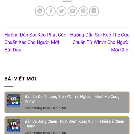
Hướng Dẫn Soi Kèo Phạt Góc
Hướng Dẫn Soi Kèo Thẻ Cực
Chuẩn Xác Cho Người Mới
Chuẩn Từ Winvn Cho Người
Bắt Đầu
Mới Chơi
BÀI VIẾT MỚI
Bắn Cá Đổi Thưởng Trên PC: Trải Nghiệm Mượt Mà Cùng
01
Winvn
Th10
ở
Chức năng bình luận bị tắt
Bắn
Cá
Bắn Cá Bằng Chiến Thuật Điểm Xung Kích – Hiểu Để Chiến
01
Đổi
Thắng
Th10
Thưởng
ở
Chức năng bình luận bị tắt
Trên